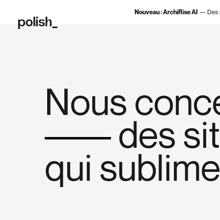
Nouveau :
ArchiRise AI
— Des 
N
o
u
s
c
o
n
c
d
e
s
s
i
t
q
u
i
s
u
b
l
i
m