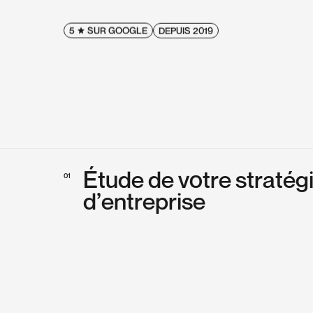
5
SUR GOOGLE
DEPUIS 2019
É
t
u
d
e
d
e
v
o
t
r
e
s
t
r
a
t
é
g
01
d
’
e
n
t
r
e
p
r
i
s
e