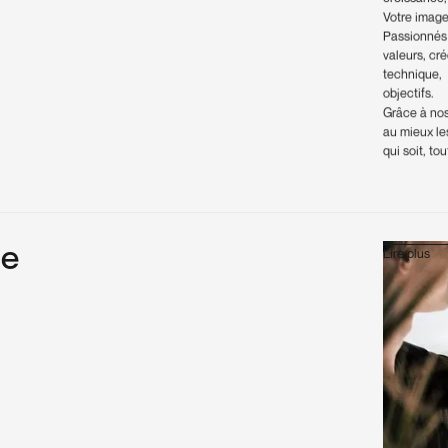
Votre image
Passionnés 
valeurs, cré
technique, 
objectifs.
Grâce à nos
au mieux le
qui soit, to
i
e
Lire plus