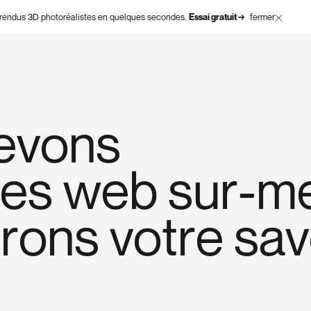
rendus 3D photoréalistes en quelques secondes.
Essai gratuit →
fermer
e
v
o
n
s
e
s
w
e
b
s
u
r
-
m
e
r
o
n
s
v
o
t
r
e
s
a
v