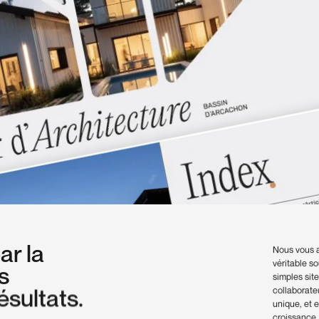
p
a
r
l
a
Nous vous 
véritable so
s
simples site
é
s
u
l
t
a
t
s
.
collaborateu
unique, et e
croissance,