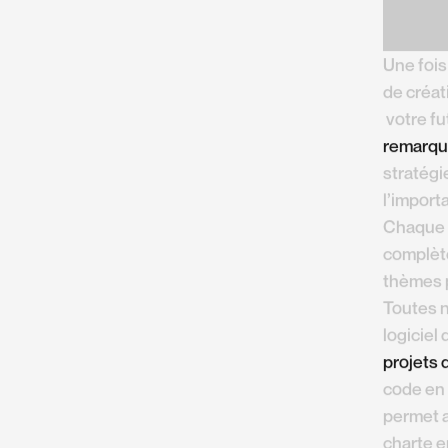
Une fois
de créat
votre fut
remarqu
stratégi
l’importa
Chaque s
complèt
thèmes p
Toutes n
logiciel
projets 
code en 
permet a
charte e