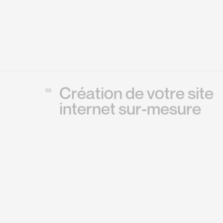
C
r
é
a
t
i
o
n
d
e
v
o
t
r
e
s
i
t
e
03
i
n
t
e
r
n
e
t
s
u
r
-
m
e
s
u
r
e