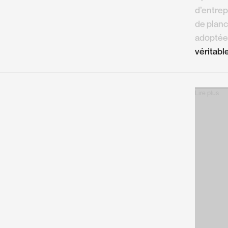
d’entrep
de planc
adoptée
véritabl
Lire plus