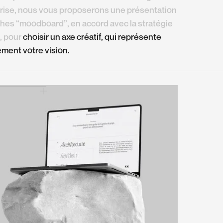
rise, nous vous proposerons une présentation
hes “moodboard”, en accord avec la stratégie
, pour
choisir un axe créatif, qui représente
ement votre vision.