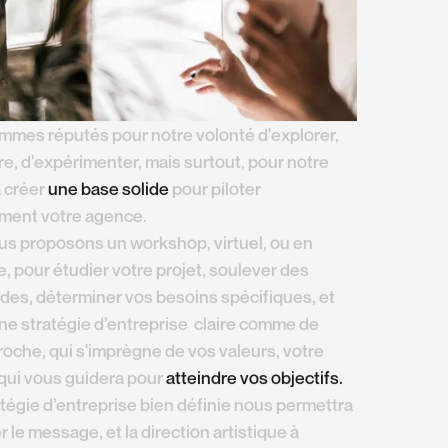
mes réputés pour notre volonté d'explorer,
e, d'expérimenter, mais surtout, pour notre
à créer
une base solide
pour piloter
ement votre agence.
s proposons un workshop, virtuel, ou en
, pour étudier votre projet, soulever des
udes, déterminer vos besoins spécifiques, et
une stratégie d’entreprise claire comme de
 roche, qui s'imprègne de vos valeurs, votre
qui vous guidera pour
atteindre vos objectifs.
tégie d’entreprise bien définie nous permettra
r le message, et la direction artistique à