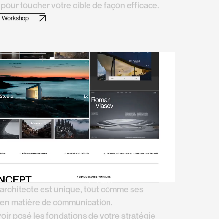
 pour toucher votre cible de façon efficace.
n Workshop
architecte est unique, tout comme ses
 en matière de communication.
oir posé les fondations de votre stratégie