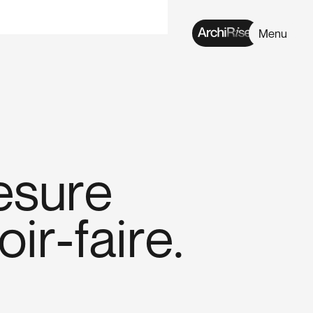
Menu
e
s
u
r
e
o
i
r
-
f
a
i
r
e
.