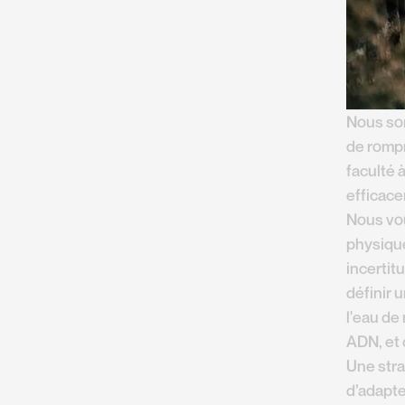
Nous som
de rompr
faculté 
efficac
Nous vou
physique
incertit
définir 
l'eau de
ADN, et 
Une stra
d’adapte