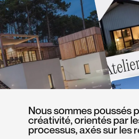
N
o
u
s
s
o
m
m
e
s
p
o
u
s
s
é
s
c
r
é
a
t
i
v
i
t
é
,
o
r
i
e
n
t
é
s
p
a
r
l
e
p
r
o
c
e
s
s
u
s
,
a
x
é
s
s
u
r
l
e
s
r