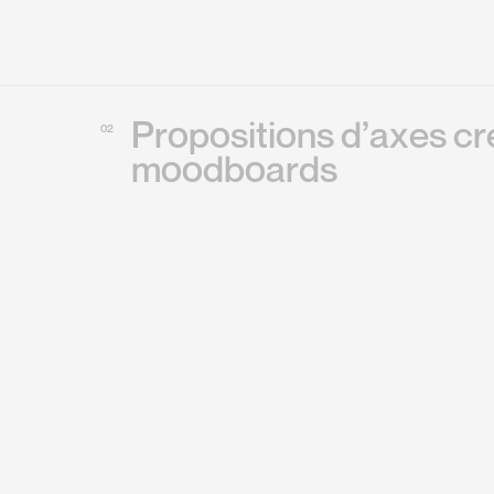
P
r
o
p
o
s
i
t
i
o
n
s
d
’
a
x
e
s
c
r
02
m
o
o
d
b
o
a
r
d
s