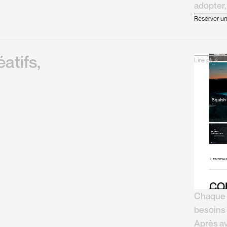
adopter,
Réserver u
é
a
t
i
f
s
,
Lire plus
Chaque 
besoins
Après av