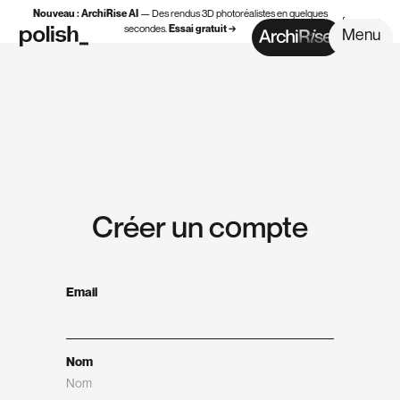
Nouveau :
ArchiRise AI
— Des rendus 3D photoréalistes en quelques
fermer
secondes.
Essai gratuit →
Menu
Créer un compte
Email
Nom